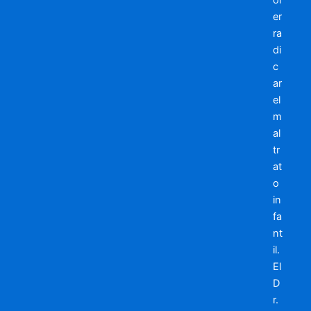
or
er
ra
di
c
ar
el
m
al
tr
at
o
in
fa
nt
il.
El
D
r.